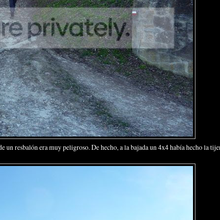
un resbalón era muy peligroso. De hecho, a la bajada un 4x4 había hecho la tije