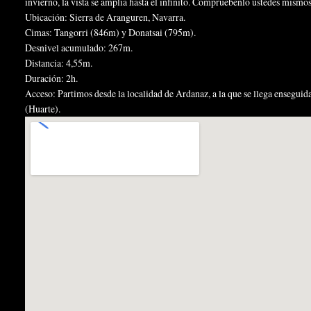
invierno, la vista se amplía hasta el infinito. Compruébenlo ustedes mis
Ubicación: Sierra de Aranguren, Navarra.
Cimas: Tangorri (846m) y Donatsai (795m).
Desnivel acumulado: 267m.
Distancia: 4,55m.
Duración: 2h.
Acceso: Partimos desde la localidad de Ardanaz, a la que se llega ensegui
(Huarte).